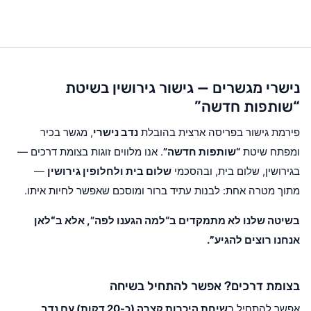
נישרי מגשרים — גישור גירושין בשיטת
“שותפות חדשה”
פירמת גישור בפריסה ארצית בהובלת
נדב נישרי
, מגשר בכיר
ומפתח שיטת
“שותפות חדשה”
. אנו מלווים זוגות בצומת דרכים —
בגירושין, שלום בית, ובהסכמי
שלום בית ולחלופין גירושין
—
מתוך מטרה אחת: לבנות עתיד ברור ומוסכם שאפשר לחיות איתו.
בשיטה שלנו לא מתמקדים ב“למה הגענו לפה”, אלא ב
“לאן
אנחנו רוצים להגיע”
.
בצומת דרכים? אפשר להתחיל בשיחה
אפשר להתחיל ב
שיחת היכרות קצרה (כ-20 דקות) עם נדב