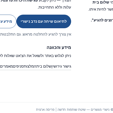
הצורך — ניתן לקבוע
פגישת היכרות פרונטלי
מי
שלום בית
עלות וללא התחייבות.
ר לחיות איתו.
וצים להגיע”
.
לתיאום שיחה עם נדב נישרי
מידע על
אין צורך להגיע להחלטה מראש. גם התלבטות 
מידע והכוונה
ניתן לגלוש באתר ולשאול את הצ’אט שאלות לל
גישור גירושין
שלום בית
המלצות
סניפים
מאמרים
 נישרי מגשרים — שיטת שותפות חדשה | פריסה ארצית