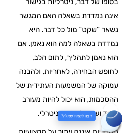
בסופו של דבר, ניטרליות בגישור
אינה נמדדת בשאלה האם המגשר
נשאר “שקט” מול כל דבר. היא
נמדדת בשאלה למה הוא נאמן. אם
הוא נאמן לתהליך, לתום הלב,
לחופש הבחירה, לאחריות, ולהבנה
עמוקה של המשמעות העתידית של
ההסכמות, הוא יכול להיות מעורב
מאוד ועדיין להישאר ניטרלי.
רוצה לשאול שאלה?
ניטרליות איננה ויתור על מקצועיות.