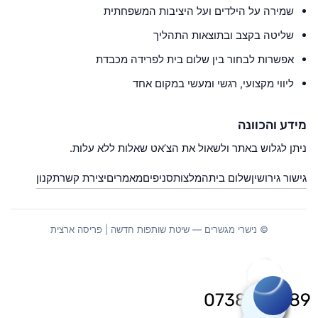
שמירה על הילדים ועל היציבות המשפחתית
שליטה בקצב ובתוצאות התהליך
אפשרות לבחור בין שלום בית לפרידה מכבדת
ליווי מקצועי, רגשי ומעשי במקום אחד
מידע והכוונה
ניתן לגלוש באתר ולשאול את הצ’אט שאלות ללא עלות.
גישור גירושין
שלום בית
המלצות
סניפים
מאמרים
יצירת קשר
תקנון
© נישרי מגשרים — שיטת שותפות חדשה | פריסה ארצית
0738020789