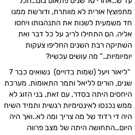
עד ש…אחרי 10 שנים פתאום בום…הכל
מתפוצץ! אורית לא מוותרת, ודורשת ממנו
חד משמעית לשנות את התנהגותו ויחסו
אליה. הם התחילו לריב על כל דבר ואת
השתיקה רבת השנים החליפו צעקות
יומיומיות…” מה עושים עכשיו?
“ליאור ויעל (שמות בדויים) נשואים כבר 7
שנים, הורים לליאל ותמר התאומות. מערכת
היחסים היתה בסדר, עם זאת, בני הזוג לא
ממש נכנסו לאינטימיות רגשית ותמיד השיח
היה די רדוד של מה צריך ומה לא..ואך היה
היום…התחושה היתה של מצב פרווה