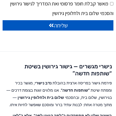
מאשר קבלת חומר פרסומי ואת המדריך לגישור גירושין
והסכמי שלום בית ולחלופין גירושין
שליחה
נישרי מגשרים — גישור גירושין בשיטת
“שותפות חדשה”
פירמת גישור בפריסה ארצית בהובלת
נדב נישרי
, מגשר בכיר
ומפתח שיטת
“שותפות חדשה”
. אנו מלווים זוגות בצומת דרכים —
בגירושין, שלום בית, ובהסכמי
שלום בית ולחלופין גירושין
—
מתוך מטרה אחת: לבנות עתיד ברור ומוסכם שאפשר לחיות איתו.
בשיטה שלנו לא מתמקדים ב“למה הגענו לפה”, אלא ב
“לאן