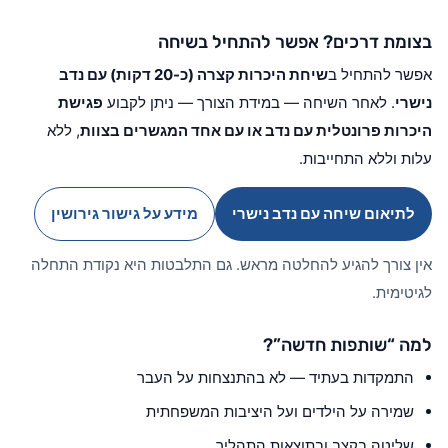
בצומת דרכים? אפשר להתחיל בשיחה
אפשר להתחיל ב
שיחת היכרות קצרה (כ-20 דקות) עם נדב
נישרי
. לאחר השיחה — במידת הצורך — ניתן לקבוע
פגישת
היכרות פרונטלית עם נדב או עם אחד המגשרים בצוות
, ללא
עלות וללא התחייבות.
לתיאום שיחה עם נדב נישרי
מידע על גישור גירושין
אין צורך להגיע להחלטה מראש. גם התלבטות היא נקודת התחלה
לגיטימית.
למה “שותפות חדשה”?
התמקדות בעתיד — לא בהתנצחות על העבר
שמירה על הילדים ועל היציבות המשפחתית
שליטה בקצב ובתוצאות התהליך