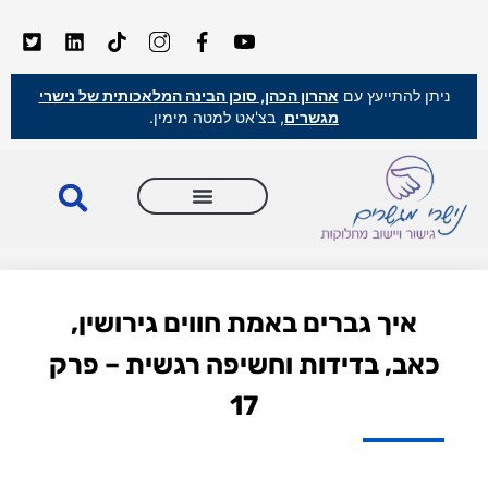
ניתן להתייעץ עם
אהרון הכהן, סוכן הבינה המלאכותית של נישרי
מגשרים
, בצ'אט למטה מימין.
איך גברים באמת חווים גירושין,
כאב, בדידות וחשיפה רגשית – פרק
17