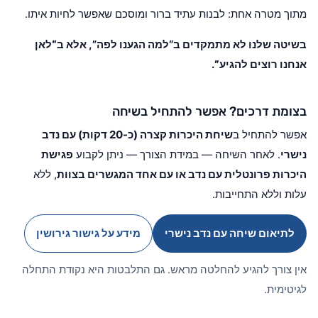
מתוך מטרה אחת: לבנות עתיד ברור ומוסכם שאפשר לחיות איתו.
בשיטה שלנו לא מתמקדים ב“למה הגענו לפה”, אלא ב
“לאן
אנחנו רוצים להגיע”
.
בצומת דרכים? אפשר להתחיל בשיחה
אפשר להתחיל ב
שיחת היכרות קצרה (כ-20 דקות) עם נדב
נישרי
. לאחר השיחה — במידת הצורך — ניתן לקבוע
פגישת
היכרות פרונטלית עם נדב או עם אחד המגשרים בצוות
, ללא
עלות וללא התחייבות.
לתיאום שיחה עם נדב נישרי
מידע על גישור גירושין
אין צורך להגיע להחלטה מראש. גם התלבטות היא נקודת התחלה
לגיטימית.