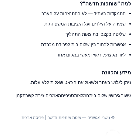
למה “שותפות חדשה”?
התמקדות בעתיד — לא בהתנצחות על העבר
שמירה על הילדים ועל היציבות המשפחתית
שליטה בקצב ובתוצאות התהליך
אפשרות לבחור בין שלום בית לפרידה מכבדת
ליווי מקצועי, רגשי ומעשי במקום אחד
מידע והכוונה
ניתן לגלוש באתר ולשאול את הצ’אט שאלות ללא עלות.
גישור גירושין
שלום בית
המלצות
סניפים
מאמרים
יצירת קשר
תקנון
© נישרי מגשרים — שיטת שותפות חדשה | פריסה ארצית