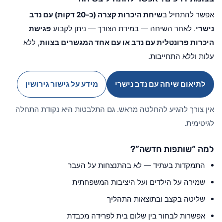
אפשר להתחיל ב
שיחת היכרות קצרה (כ-20 דקות) עם נדב
נישרי
. לאחר השיחה — במידת הצורך — ניתן לקבוע
פגישת
היכרות פרונטלית עם נדב או עם אחד המגשרים בצוות
, ללא
עלות וללא התחייבות.
לתיאום שיחה עם נדב נישרי
מידע על גישור גירושין
אין צורך להגיע להחלטה מראש. גם התלבטות היא נקודת התחלה
לגיטימית.
למה “שותפות חדשה”?
התמקדות בעתיד — לא בהתנצחות על העבר
שמירה על הילדים ועל היציבות המשפחתית
שליטה בקצב ובתוצאות התהליך
אפשרות לבחור בין שלום בית לפרידה מכבדת