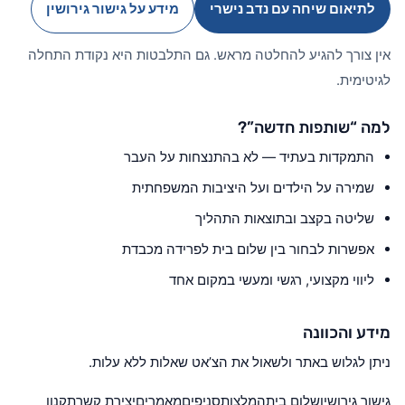
לתיאום שיחה עם נדב נישרי
מידע על גישור גירושין
אין צורך להגיע להחלטה מראש. גם התלבטות היא נקודת התחלה
לגיטימית.
למה “שותפות חדשה”?
התמקדות בעתיד — לא בהתנצחות על העבר
שמירה על הילדים ועל היציבות המשפחתית
שליטה בקצב ובתוצאות התהליך
אפשרות לבחור בין שלום בית לפרידה מכבדת
ליווי מקצועי, רגשי ומעשי במקום אחד
מידע והכוונה
ניתן לגלוש באתר ולשאול את הצ’אט שאלות ללא עלות.
גישור גירושין
שלום בית
המלצות
סניפים
מאמרים
יצירת קשר
תקנון