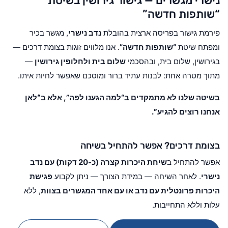
נישרי מגשרים — גישור גירושין בשיטת
“שותפות חדשה”
פירמת גישור בפריסה ארצית בהובלת
נדב נישרי
, מגשר בכיר
ומפתח שיטת
“שותפות חדשה”
. אנו מלווים זוגות בצומת דרכים —
בגירושין, שלום בית, ובהסכמי
שלום בית ולחלופין גירושין
—
מתוך מטרה אחת: לבנות עתיד ברור ומוסכם שאפשר לחיות איתו.
בשיטה שלנו לא מתמקדים ב“למה הגענו לפה”, אלא ב
“לאן
אנחנו רוצים להגיע”
.
בצומת דרכים? אפשר להתחיל בשיחה
אפשר להתחיל ב
שיחת היכרות קצרה (כ-20 דקות) עם נדב
נישרי
. לאחר השיחה — במידת הצורך — ניתן לקבוע
פגישת
היכרות פרונטלית עם נדב או עם אחד המגשרים בצוות
, ללא
עלות וללא התחייבות.