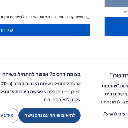
מאשר קבלת חומר פרסומי ואת המדריך לגישור גירושין והסכ
שליחה
בצומת דרכים? אפשר להתחיל בשיחה
 חדשה”
אפשר להתחיל ב
שיחת היכרות קצרה (כ-20 דקות) עם נדב נישרי
שיטת
“שותפות
הצורך — ניתן לקבוע
פגישת היכרות פרונטלי
מי
שלום בית
עלות וללא התחייבות.
ר לחיות איתו.
וצים להגיע”
.
לתיאום שיחה עם נדב נישרי
מידע על