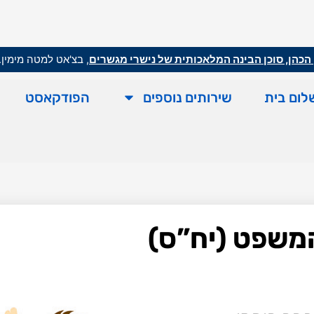
הכהן, סוכן הבינה המלאכותית של נישרי מגשרים
, בצ'אט למטה מימין.
לום בית
שירותים נוספים
הפודקאסט
המשפט (יח”ס)