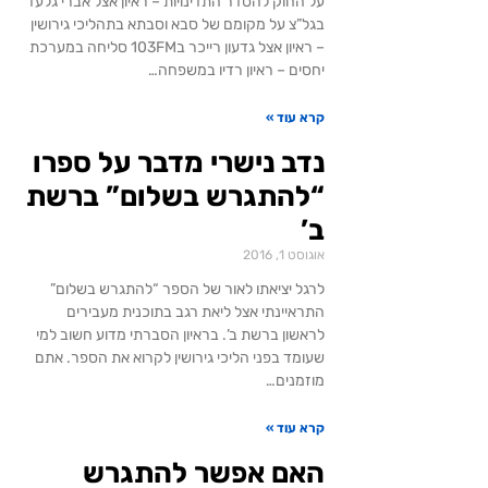
על החוק להסדר התדינויות – ראיון אצל אברי גלעד
בגל”צ על מקומם של סבא וסבתא בתהליכי גירושין
– ראיון אצל גדעון רייכר ב103FM סליחה במערכת
יחסים – ראיון רדיו במשפחה…
קרא עוד »
נדב נישרי מדבר על ספרו
“להתגרש בשלום” ברשת
ב’
אוגוסט 1, 2016
לרגל יציאתו לאור של הספר “להתגרש בשלום”
התראיינתי אצל ליאת רגב בתוכנית מעבירים
לראשון ברשת ב’. בראיון הסברתי מדוע חשוב למי
שעומד בפני הליכי גירושין לקרוא את הספר. אתם
מוזמנים…
קרא עוד »
האם אפשר להתגרש