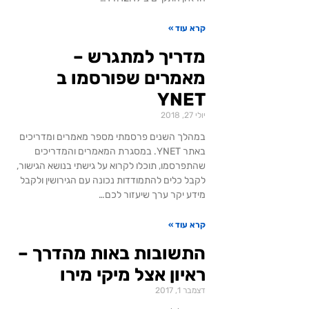
קרא עוד »
מדריך למתגרש –
מאמרים שפורסמו ב
YNET
יולי 27, 2018
במהלך השנים פרסמתי מספר מאמרים ומדריכים
באתר YNET. במסגרת המאמרים והמדריכים
שהתפרסמו, תוכלו לקרוא על גישתי בנושא הגישור,
לקבל כלים להתמודדות נכונה עם הגירושין ולקבל
מידע יקר ערך שיעזור לכם…
קרא עוד »
התשובות באות מהדרך –
ראיון אצל מיקי מירו
דצמבר 1, 2017