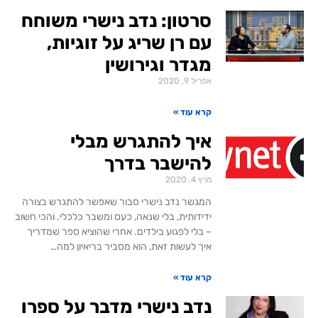
סרטון: נדב נישרי משוחח
עם רן שריג על זוגיות,
מגדר וגירושין
אפריל 9, 2020
קרא עוד »
איך להתגרש מבלי
להישבר בדרך
מרץ 4, 2020
המגשר נדב נישרי סבור שאפשר להתגרש בצורה
ידידותית, בלי שנאה, כעס ומשבר כלכלי. והכי חשוב
– בלי לפגוע בילדים. אחרי שהוציא ספר שמדריך
איך לעשות זאת, הוא מסביר בריאיון למה…
קרא עוד »
נדב נישרי מדבר על ספרו