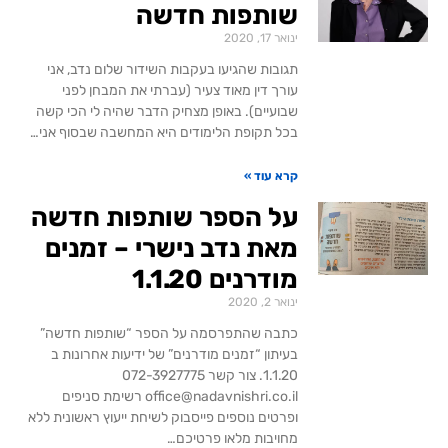
שותפות חדשה
ינואר 17, 2020
תגובות שהגיעו בעקבות השידור שלום נדב, אני
עורך דין מאוד צעיר (עברתי את המבחן לפני
שבועיים). באופן מצחיק הדבר שהיה לי הכי קשה
בכל תקופת הלימודים היא המחשבה שבסוף אני…
קרא עוד »
על הספר שותפות חדשה
מאת נדב נישרי – זמנים
מודרנים 1.1.20
ינואר 2, 2020
כתבה שהתפרסמה על הספר “שותפות חדשה”
בעיתון “זמנים מודרנים” של ידיעות אחרונות ב
1.1.20. צור קשר 072-3927775
office@nadavnishri.co.il רשימת סניפים
ופרטים נוספים פייסבוק לשיחת ייעוץ ראשונית ללא
מחויבות מלאו פרטיכם…