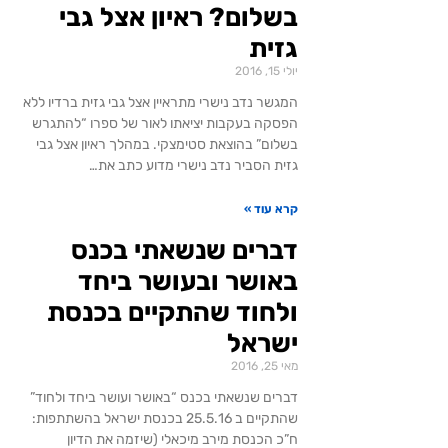
בשלום? ראיון אצל גבי
גזית
יולי 15, 2016
המגשר נדב נישרי מתראיין אצל גבי גזית ברדיו ללא
הפסקה בעקבות יציאתו לאור של ספרו “להתגרש
בשלום” בהוצאת סטימצקי. במהלך ראיון אצל גבי
גזית הסביר נדב נישרי מדוע כתב את…
קרא עוד »
דברים שנשאתי בכנס
באושר ובעושר ביחד
ולחוד שהתקיים בכנסת
ישראל
מאי 25, 2016
דברים שנשאתי בכנס “באושר ועושר ביחד ולחוד”
שהתקיים ב 25.5.16 בכנסת ישראל בהשתתפות:
ח”כ הכנסת מירב מיכאלי (שיזמה את הדיון