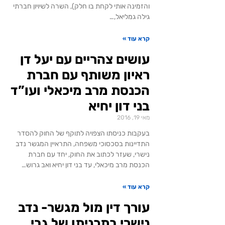
והזמינה אותי לקחת בו חלק), השרה לשיויון חברתי
גילה גמליאל,…
קרא עוד »
עושים צהריים עם יעל דן
ראיון משותף עם חברת
הכנסת מרב מיכאלי ועו”ד
בני דון יחיא
מאי 19, 2016
בעקבות כניסתו הצפויה לתוקף של החוק להסדר
התדיינות בסכסוכי משפחה, התראיין המגשר נדב
נישרי, שעזר לכתוב את החוק, יחד עם חברת
הכנסת מרב מיכאלי, עד בני דון יחיא ואב גרוש…
קרא עוד »
עורך דין מול מגשר- נדב
נישרי בתכניתו של גבי