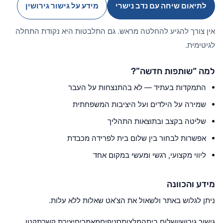
לתיאום שיחה עם נדב נישרי
מידע על גישור גירושין
אין צורך להגיע להחלטה מראש. גם התלבטות היא נקודת התחלה
לגיטימית.
למה “שותפות חדשה”?
התמקדות בעתיד — לא בהתנצחות על העבר
שמירה על הילדים ועל היציבות המשפחתית
שליטה בקצב ובתוצאות התהליך
אפשרות לבחור בין שלום בית לפרידה מכבדת
ליווי מקצועי, רגשי ומעשי במקום אחד
מידע והכוונה
ניתן לגלוש באתר ולשאול את הצ’אט שאלות ללא עלות.
גישור גירושין
שלום בית
המלצות
סניפים
מאמרים
יצירת קשר
תקנון