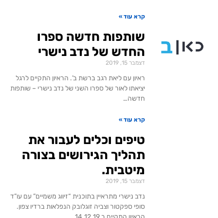
קרא עוד »
שותפות חדשה ספרו
החדש של נדב נישרי
דצמבר 15, 2019
ראיון עם ליאת רגב ברשת ב’. הראיון התקיים לרגל
יציאתו לאור של ספרו השני של נדב נישרי – שותפות
חדשה…
קרא עוד »
טיפים וכלים לעבור את
תהליך הגירושים בצורה
מיטבית.
דצמבר 15, 2019
נדב נישרי מתראיין בתוכנית “זיווג משמיים” עם עו”ד
סופי ספקטור וצביה זוגלובק הנפלאות ברדיו צפון.
הראיון התקיים ב 14.12.19…