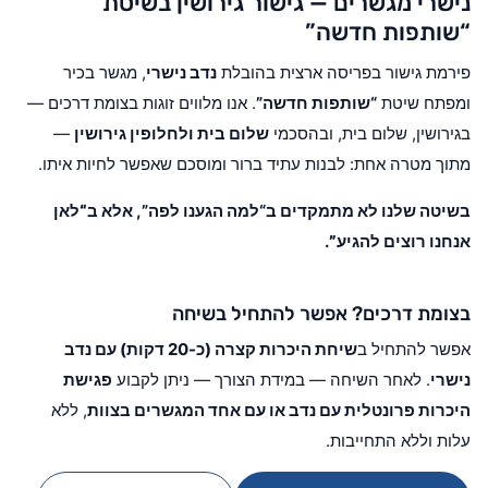
נישרי מגשרים — גישור גירושין בשיטת
“שותפות חדשה”
פירמת גישור בפריסה ארצית בהובלת
נדב נישרי
, מגשר בכיר
ומפתח שיטת
“שותפות חדשה”
. אנו מלווים זוגות בצומת דרכים —
בגירושין, שלום בית, ובהסכמי
שלום בית ולחלופין גירושין
—
מתוך מטרה אחת: לבנות עתיד ברור ומוסכם שאפשר לחיות איתו.
בשיטה שלנו לא מתמקדים ב“למה הגענו לפה”, אלא ב
“לאן
אנחנו רוצים להגיע”
.
בצומת דרכים? אפשר להתחיל בשיחה
אפשר להתחיל ב
שיחת היכרות קצרה (כ-20 דקות) עם נדב
נישרי
. לאחר השיחה — במידת הצורך — ניתן לקבוע
פגישת
היכרות פרונטלית עם נדב או עם אחד המגשרים בצוות
, ללא
עלות וללא התחייבות.