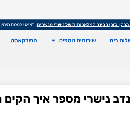
הכהן, סוכן הבינה המלאכותית של נישרי מגשרים
, בצ'אט למטה מימין.
לום בית
שירותים נוספים
הפודקאסט
ו עם גישור, פרק 9: נדב נישרי מספר איך