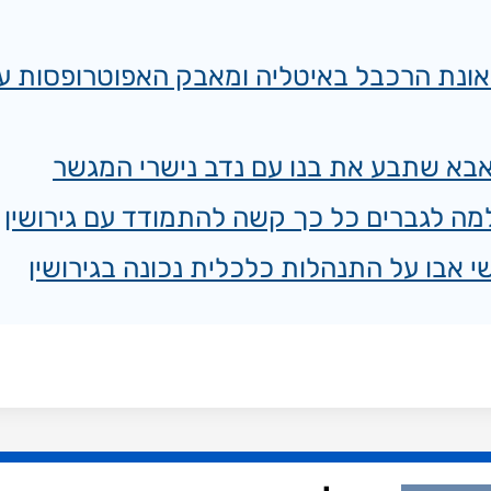
 עם גישור, פרק 6: תאונת הרכבל באיטליה ומאבק האפוטרופסו