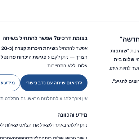
בצומת דרכים? אפשר להתחיל בשיחה
 חדשה”
אפשר להתחיל ב
שיחת היכרות קצרה (כ-20 דקות) עם נדב נישרי
שיטת
“שותפות
הצורך — ניתן לקבוע
פגישת היכרות פרונטלי
מי
שלום בית
עלות וללא התחייבות.
ר לחיות איתו.
וצים להגיע”
.
לתיאום שיחה עם נדב נישרי
מידע על
אין צורך להגיע להחלטה מראש. גם התלבטות 
מידע והכוונה
ניתן לגלוש באתר ולשאול את הצ’אט שאלות לל
גישור גירושין
שלום בית
המלצות
סניפים
מאמרים