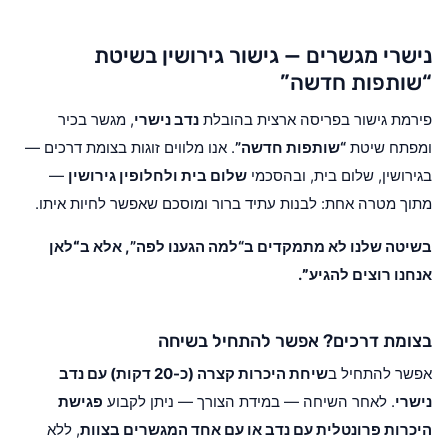
נישרי מגשרים — גישור גירושין בשיטת
“שותפות חדשה”
פירמת גישור בפריסה ארצית בהובלת
נדב נישרי
, מגשר בכיר
ומפתח שיטת
“שותפות חדשה”
. אנו מלווים זוגות בצומת דרכים —
בגירושין, שלום בית, ובהסכמי
שלום בית ולחלופין גירושין
—
מתוך מטרה אחת: לבנות עתיד ברור ומוסכם שאפשר לחיות איתו.
בשיטה שלנו לא מתמקדים ב“למה הגענו לפה”, אלא ב
“לאן
אנחנו רוצים להגיע”
.
בצומת דרכים? אפשר להתחיל בשיחה
אפשר להתחיל ב
שיחת היכרות קצרה (כ-20 דקות) עם נדב
נישרי
. לאחר השיחה — במידת הצורך — ניתן לקבוע
פגישת
היכרות פרונטלית עם נדב או עם אחד המגשרים בצוות
, ללא