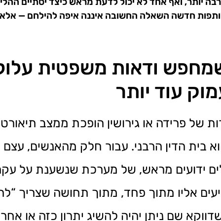
 יותר, ואף אחד לא יכול לדעת מראש כיצד יסתיים ההליך
 שותפות חדשה השאלה החשובה איננה איפה להילחם — אלא א
 שמחפש ודאות משפטית עלול
וק עוד יותר
ת של פרידה או גירושין הופכת ממצב תיאורט
בית הדין הרבני. עבור חלק מהאנשים, עצם ה
ם ידועים מראש, של מערכת שנשענת על עקרונו
יעים אליו מתוך פחד, מתוך תחושה שצריך “לה
וקא שם ניתן יהיה להשיג יתרון כזה או אחר.