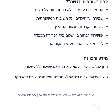
למה “שותפות חדשה”?
התמקדות בעתיד — לא בהתנצחות על העבר
שמירה על הילדים ועל היציבות המשפחתית
שליטה בקצב ובתוצאות התהליך
אפשרות לבחור בין שלום בית לפרידה מכבדת
ליווי מקצועי, רגשי ומעשי במקום אחד
מידע והכוונה
ניתן לגלוש באתר ולשאול את הצ’אט שאלות ללא עלות.
גישור גירושין
שלום בית
המלצות
סניפים
מאמרים
יצירת קשר
תקנון
© נישרי מגשרים — שיטת שותפות חדשה | פריסה ארצית