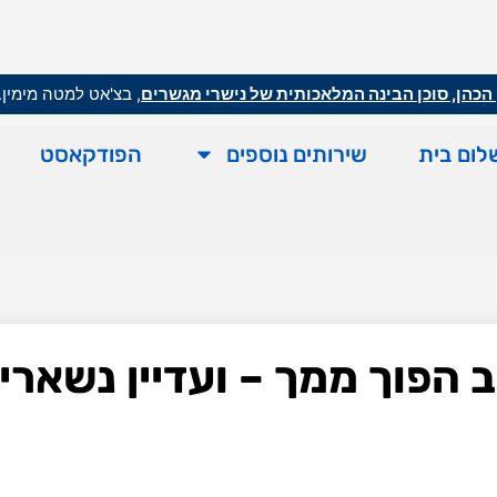
הכהן, סוכן הבינה המלאכותית של נישרי מגשרים
, בצ'אט למטה מימין.
לום בית
שירותים נוספים
הפודקאסט
הפוך ממך – ועדיין נשארים