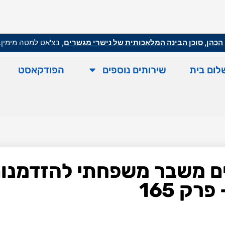
הכהן, סוכן הבינה המלאכותית של נישרי מגשרים
, בצ'אט למטה מימין.
לום בית
שירותים נוספים
הפודקאסט
פכים משבר משפחתי להזדמנו
רק 165