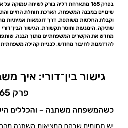
בפרק 165 מתארחת דליה בורק לשיחה עמוקה 
שינויים במבנה המשפחה, הארכת תוחלת החיים והתרחק
וקבלת החלטות משותפת. דרך דוגמאות אמיתיות מחדר
שתיקה, הימנעות וחוסר תקשורת. הגישור הבין־דורי 
מחדש את הקשרים המשפחתיים מתוך הבנה, שותפות ות
להזדמנות לחיבור מחודש, לבניית קהילה משפחתית ולי
גישור בין־דורי: איך מ
פרק 165 בפודקאסט "משהו עם גישור"
כשהמשפחה משתנה – והכללים הישנ
יש תחומים שבהם המציאות משתנה מהר י