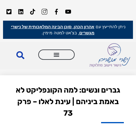
ניתן להתייעץ עם
אהרון הכהן, סוכן הבינה המלאכותית של נישרי
מגשרים
, בצ'אט למטה מימין.
גברים ונשים: למה הקונפליקט לא
באמת ביניהם | עינת לאלו – פרק
73