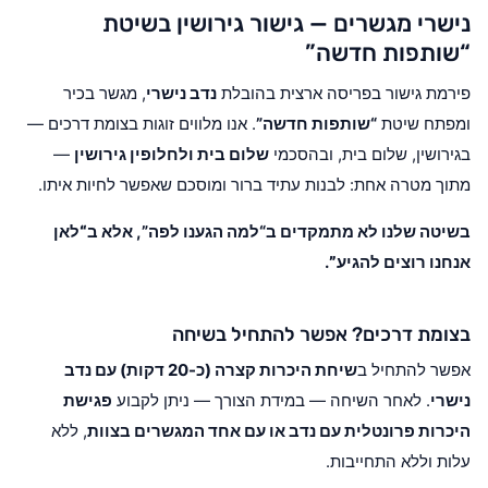
נישרי מגשרים — גישור גירושין בשיטת
“שותפות חדשה”
פירמת גישור בפריסה ארצית בהובלת
נדב נישרי
, מגשר בכיר
ומפתח שיטת
“שותפות חדשה”
. אנו מלווים זוגות בצומת דרכים —
בגירושין, שלום בית, ובהסכמי
שלום בית ולחלופין גירושין
—
מתוך מטרה אחת: לבנות עתיד ברור ומוסכם שאפשר לחיות איתו.
בשיטה שלנו לא מתמקדים ב“למה הגענו לפה”, אלא ב
“לאן
אנחנו רוצים להגיע”
.
בצומת דרכים? אפשר להתחיל בשיחה
אפשר להתחיל ב
שיחת היכרות קצרה (כ-20 דקות) עם נדב
נישרי
. לאחר השיחה — במידת הצורך — ניתן לקבוע
פגישת
היכרות פרונטלית עם נדב או עם אחד המגשרים בצוות
, ללא
עלות וללא התחייבות.