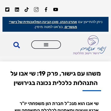
ניתן להתייעץ עם
אהרון הכהן, סוכן הבינה המלאכותית של נישרי
מגשרים
, בצ'אט למטה מימין.
משהו עם גישור, פרק 19: שי אבו על
התנהלות כלכלית נכונה בגירושין
שי אבו הוא מנכ”ל חברת הון משפחתי יו”ר
ארגון יועצים ומאמנים לכלכלת המשפחה ויש