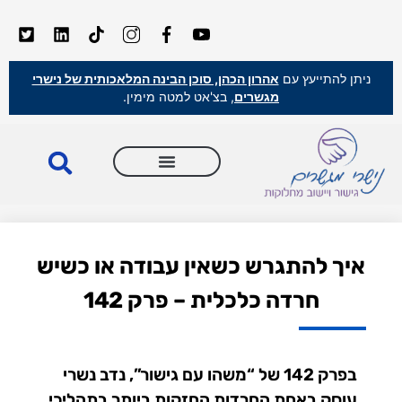
ניתן להתייעץ עם
אהרון הכהן, סוכן הבינה המלאכותית של נישרי
מגשרים
, בצ'אט למטה מימין.
איך להתגרש כשאין עבודה או כשיש
חרדה כלכלית – פרק 142
בפרק 142 של “משהו עם גישור”, נדב נשרי
עוסק באחת החרדות החזקות ביותר בתהליכי