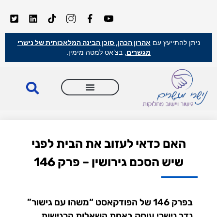
ניתן להתייעץ עם
אהרון הכהן, סוכן הבינה המלאכותית של נישרי
מגשרים
, בצ'אט למטה מימין.
האם כדאי לעזוב את הבית לפני
שיש הסכם גירושין – פרק 146
בפרק 146 של הפודקאסט “משהו עם גישור”
נדב נישרי עוסק באחת השאלות הרגישות