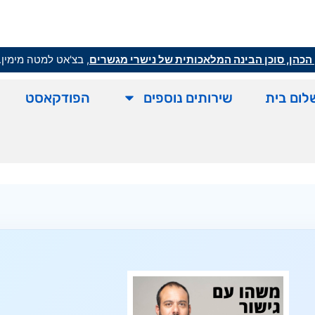
הכהן, סוכן הבינה המלאכותית של נישרי מגשרים
, בצ'אט למטה מימין.
לום בית
שירותים נוספים
הפודקאסט