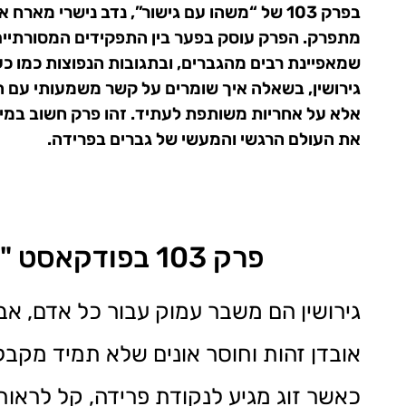
בפרק 103 של “משהו עם גישור”, נדב נישרי מ
מתפרק. הפרק עוסק בפער בין התפקידים המסורתיים 
שמאפיינת רבים מהגברים, ובתגובות הנפוצות כמו כ
גירושין, בשאלה איך שומרים על קשר משמעותי עם 
אלא על אחריות משותפת לעתיד. זהו פרק חשוב במיו
את העולם הרגשי והמעשי של גברים בפרידה.
פרק 103 בפודקאסט "משהו עם גישור" - אורח הפסיכולוג חננאל רוס
גירושין הם משבר עמוק עבור כל אדם, אב
אובדן זהות וחוסר אונים שלא תמיד מקבל
כאשר זוג מגיע לנקודת פרידה, קל לראו